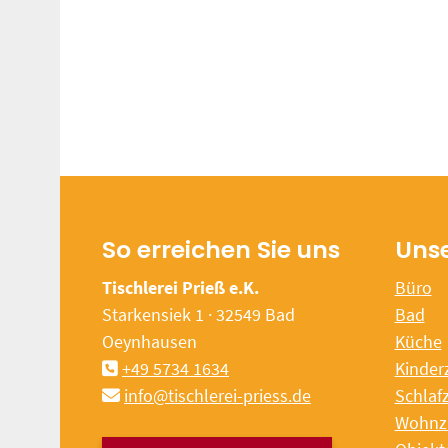
So erreichen Sie uns
Uns
Tischlerei Prieß e.K.
Büro
Starkensiek 1 · 32549 Bad
Bad
Oeynhausen
Küche
+49 5734 1634
Kinder
info@tischlerei-priess.de
Schlaf
Wohnz