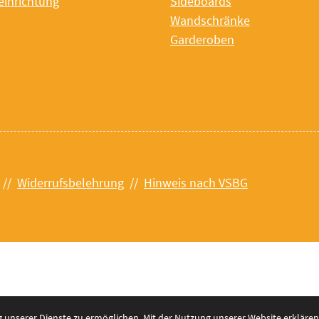
einrichtung
Sideboards
Wandschränke
Garderoben
//
Widerrufsbelehrung
//
Hinweis nach VSBG
unserer Dienste zu ermöglichen. Mit der Nutzung unserer Website erklären 