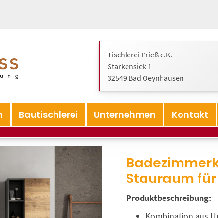
Tischlerei Prieß e.K.
Starkensiek 1
32549 Bad Oeynhausen
n
Bautischlerei
Unternehmen
Kontakt
Badezimmerk
Stauraum für
Produktbeschreibung:
Kombination aus Un