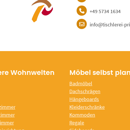
+49 5734 1634
info@tischlerei-pr
ere Wohnwelten
Möbel selbst pla
Badmöbel
Dachschrägen
Hängeboards
zimmer
Kleiderschränke
zimmer
Kommoden
immer
Regale