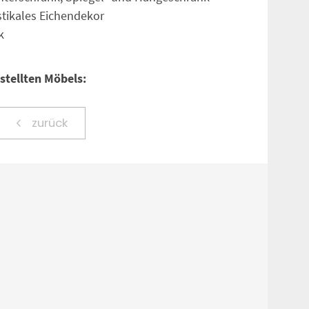
stikales Eichendekor
k
tellten Möbels:
zurück