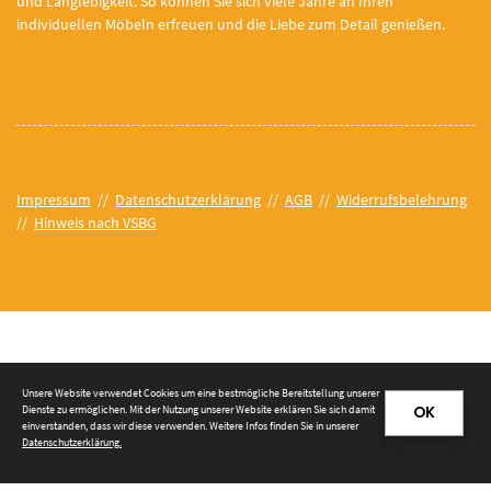
und Langlebigkeit. So können Sie sich viele Jahre an Ihren
individuellen Möbeln erfreuen und die Liebe zum Detail genießen.
Impressum
//
Datenschutzerklärung
//
AGB
//
Widerrufsbelehrung
//
Hinweis nach VSBG
© 2026 Tischlerei Prieß e. K.
Unsere Website verwendet Cookies um eine bestmögliche Bereitstellung unserer
Dienste zu ermöglichen. Mit der Nutzung unserer Website erklären Sie sich damit
OK
einverstanden, dass wir diese verwenden. Weitere Infos finden Sie in unserer
Datenschutzerklärung
.