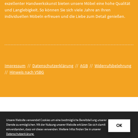
exzellenter Handwerkskunst bieten unsere Möbel eine hohe Qualität
und Langlebigkeit. So können Sie sich viele Jahre an Ihren
individuellen Möbeln erfreuen und die Liebe zum Detail genießen.
Impressum
//
Datenschutzerklärung
//
AGB
//
Widerrufsbelehrung
//
Hinweis nach VSBG
© 2026 Tischlerei Prieß e. K.
Unsere Website verwendet Cookies um eine bestmögliche Bereitstellung unserer
Dienste zu ermöglichen. Mit der Nutzung unserer Website erklären Sie sich damit
OK
einverstanden, dass wir diese verwenden. Weitere Infos finden Sie in unserer
Datenschutzerklärung
.