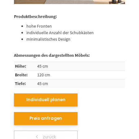
Produktbeschreibung:
hohe Fronten
individuelle Anzahl der Schubkästen
minimalistisches Design
Abmessungen des dargestellten Möbels:
Höhe:
45 cm
Breite:
120 cm
Tiefe:
45 cm
Individuell planen
Preis anfragen
zurück