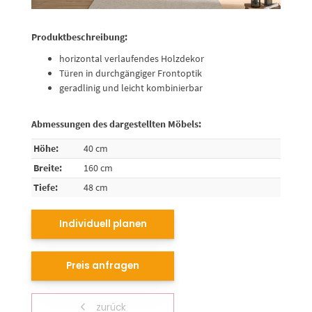
Produktbeschreibung:
horizontal verlaufendes Holzdekor
Türen in durchgängiger Frontoptik
geradlinig und leicht kombinierbar
Abmessungen des dargestellten Möbels:
Höhe:
40 cm
Breite:
160 cm
Tiefe:
48 cm
Individuell planen
Preis anfragen
zurück