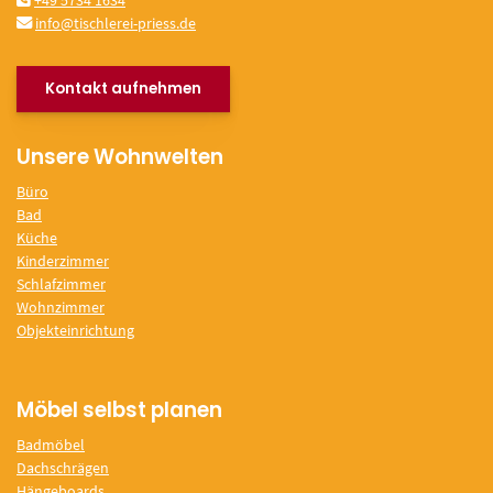
+49 5734 1634
info@tischlerei-priess.de
Kontakt aufnehmen
Unsere Wohnwelten
Büro
Bad
Küche
Kinderzimmer
Schlafzimmer
Wohnzimmer
Objekteinrichtung
Möbel selbst planen
Badmöbel
Dachschrägen
Hängeboards