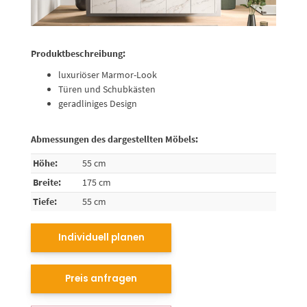
Produktbeschreibung:
luxuriöser Marmor-Look
Türen und Schubkästen
geradliniges Design
Abmessungen des dargestellten Möbels:
Höhe:
55 cm
Breite:
175 cm
Tiefe:
55 cm
Individuell planen
Preis anfragen