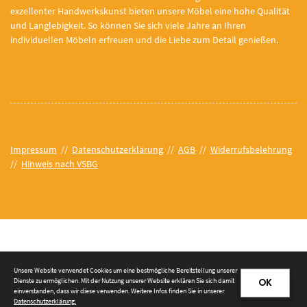
exzellenter Handwerkskunst bieten unsere Möbel eine hohe Qualität
und Langlebigkeit. So können Sie sich viele Jahre an Ihren
individuellen Möbeln erfreuen und die Liebe zum Detail genießen.
Impressum
//
Datenschutzerklärung
//
AGB
//
Widerrufsbelehrung
//
Hinweis nach VSBG
© 2026 Tischlerei Prieß e. K.
Unsere Website verwendet Cookies um eine bestmögliche Bereitstellung unserer
Dienste zu ermöglichen. Mit der Nutzung unserer Website erklären Sie sich damit
OK
einverstanden, dass wir diese verwenden. Weitere Infos finden Sie in unserer
Datenschutzerklärung
.