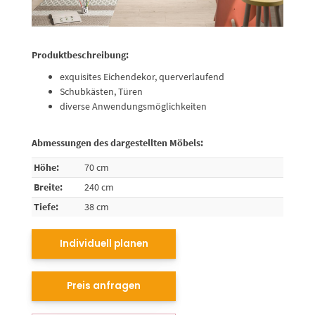
Produktbeschreibung:
exquisites Eichendekor, querverlaufend
Schubkästen, Türen
diverse Anwendungsmöglichkeiten
Abmessungen des dargestellten Möbels:
Höhe:
70 cm
Breite:
240 cm
Tiefe:
38 cm
Individuell planen
Preis anfragen