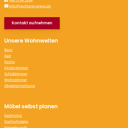
+49 5734 1634
info@tischlerei-priess.de
Kontakt aufnehmen
Unsere Wohnwelten
Büro
Bad
Küche
Kinderzimmer
Schlafzimmer
Wohnzimmer
Objekteinrichtung
Möbel selbst planen
Badmöbel
Dachschrägen
Hängeboards