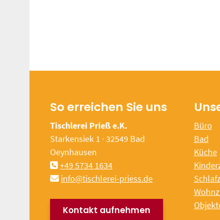
So erreichen Sie uns
Uns
Tischlerei Prieß e.K.
Büro
Starkensiek 1 · 32549 Bad
Bad
Oeynhausen
Küche
+49 5734 1634
Kinder
info@tischlerei-priess.de
Schlaf
Wohnz
Objekt
Kontakt aufnehmen