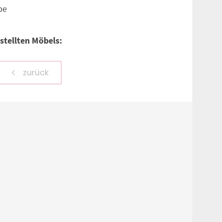
be
tellten Möbels:
zurück