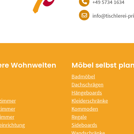
+49 5734 1634
info@tischlerei-pr
ere Wohnwelten
Möbel selbst pla
Badmöbel
Dachschrägen
Hängeboards
zimmer
Kleiderschränke
zimmer
Kommoden
immer
Regale
einrichtung
Sideboards
Wandschränke