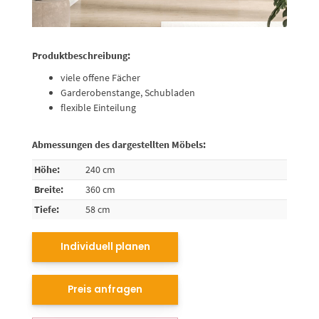
Produktbeschreibung:
viele offene Fächer
Garderobenstange, Schubladen
flexible Einteilung
Abmessungen des dargestellten Möbels:
Höhe:
240 cm
Breite:
360 cm
Tiefe:
58 cm
Individuell planen
Preis anfragen