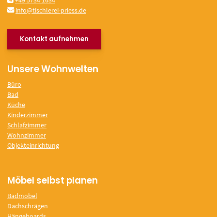
+49 5734 1634
info@tischlerei-priess.de
Kontakt aufnehmen
Unsere Wohnwelten
Büro
Bad
Küche
Kinderzimmer
Schlafzimmer
Wohnzimmer
Objekteinrichtung
Möbel selbst planen
Badmöbel
Dachschrägen
Hängeboards