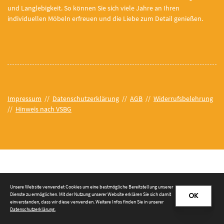
und Langlebigkeit. So können Sie sich viele Jahre an Ihren
individuellen Möbeln erfreuen und die Liebe zum Detail genießen.
Impressum
//
Datenschutzerklärung
//
AGB
//
Widerrufsbelehrung
//
Hinweis nach VSBG
© 2026 Tischlerei Prieß e. K.
Unsere Website verwendet Cookies um eine bestmögliche Bereitstellung unserer
Dienste zu ermöglichen. Mit der Nutzung unserer Website erklären Sie sich damit
OK
einverstanden, dass wir diese verwenden. Weitere Infos finden Sie in unserer
Datenschutzerklärung
.