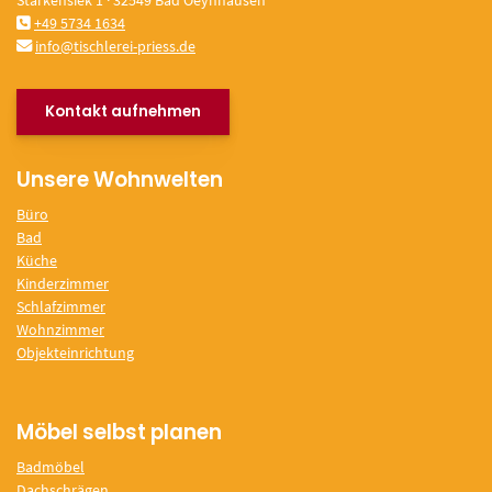
Starkensiek 1 · 32549 Bad Oeynhausen
+49 5734 1634
info@tischlerei-priess.de
Kontakt aufnehmen
Unsere Wohnwelten
Büro
Bad
Küche
Kinderzimmer
Schlafzimmer
Wohnzimmer
Objekteinrichtung
Möbel selbst planen
Badmöbel
Dachschrägen