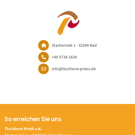
Starkensiek 1 · 32549 Bad
+49 5734 1634
info@tischlerei-priess.de
So erreichen Sie uns
Tischlerei Prieß e.K.