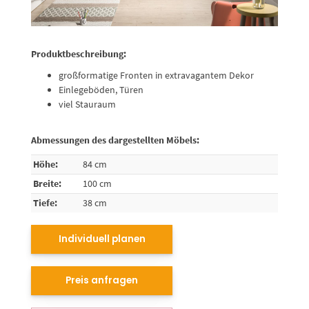
Produktbeschreibung:
großformatige Fronten in extravagantem Dekor
Einlegeböden, Türen
viel Stauraum
Abmessungen des dargestellten Möbels:
Höhe:
84 cm
Breite:
100 cm
Tiefe:
38 cm
Individuell planen
Preis anfragen