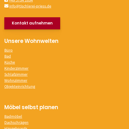
+49 5734 1634
info@tischlerei-priess.de
Kontakt aufnehmen
Unsere Wohnwelten
Büro
Bad
Küche
Kinderzimmer
Schlafzimmer
Wohnzimmer
Objekteinrichtung
Möbel selbst planen
Badmöbel
Dachschrägen
Hängeboards