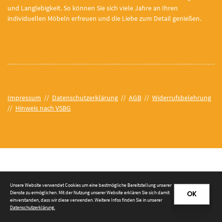
und Langlebigkeit. So können Sie sich viele Jahre an Ihren
individuellen Möbeln erfreuen und die Liebe zum Detail genießen.
Impressum
//
Datenschutzerklärung
//
AGB
//
Widerrufsbelehrung
//
Hinweis nach VSBG
© 2026 Tischlerei Prieß e. K.
Unsere Website verwendet Cookies um eine bestmögliche Bereitstellung unserer
Dienste zu ermöglichen. Mit der Nutzung unserer Website erklären Sie sich damit
OK
einverstanden, dass wir diese verwenden. Weitere Infos finden Sie in unserer
Datenschutzerklärung
.