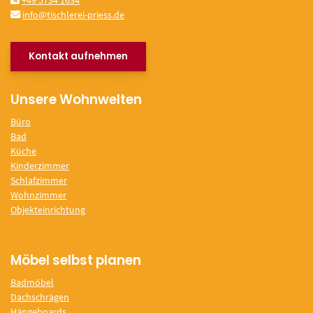
+49 5734 1634
info@tischlerei-priess.de
Kontakt aufnehmen
Unsere Wohnwelten
Büro
Bad
Küche
Kinderzimmer
Schlafzimmer
Wohnzimmer
Objekteinrichtung
Möbel selbst planen
Badmöbel
Dachschrägen
Hängeboards