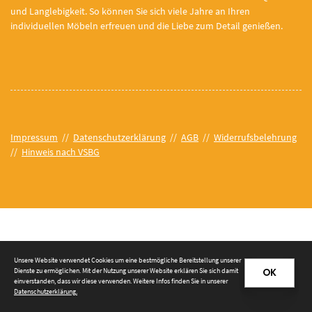
und Langlebigkeit. So können Sie sich viele Jahre an Ihren
individuellen Möbeln erfreuen und die Liebe zum Detail genießen.
Impressum
//
Datenschutzerklärung
//
AGB
//
Widerrufsbelehrung
//
Hinweis nach VSBG
© 2026 Tischlerei Prieß e. K.
Unsere Website verwendet Cookies um eine bestmögliche Bereitstellung unserer
Dienste zu ermöglichen. Mit der Nutzung unserer Website erklären Sie sich damit
OK
einverstanden, dass wir diese verwenden. Weitere Infos finden Sie in unserer
Datenschutzerklärung
.