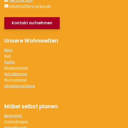
+49 5734 1634
info@tischlerei-priess.de
Kontakt aufnehmen
Unsere Wohnwelten
Büro
Bad
Küche
Kinderzimmer
Schlafzimmer
Wohnzimmer
Objekteinrichtung
Möbel selbst planen
Badmöbel
Dachschrägen
Hängeboards