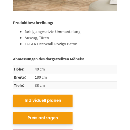
Produktbeschreibung:
farbig abgesetzte Ummantelung
Auszug, Türen
EGGER DecoWall Rovigo Beton
Abmessungen des dargestellten Möbels:
Höhe:
40 cm
Breite:
180 cm
Tiefe:
38 cm
Individuell planen
Preis anfragen