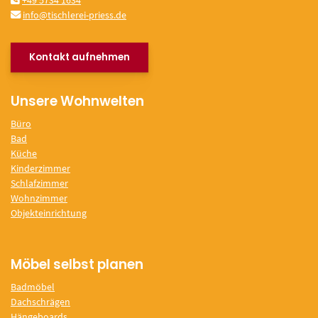
+49 5734 1634
info@tischlerei-priess.de
Kontakt aufnehmen
Unsere Wohnwelten
Büro
Bad
Küche
Kinderzimmer
Schlafzimmer
Wohnzimmer
Objekteinrichtung
Möbel selbst planen
Badmöbel
Dachschrägen
Hängeboards