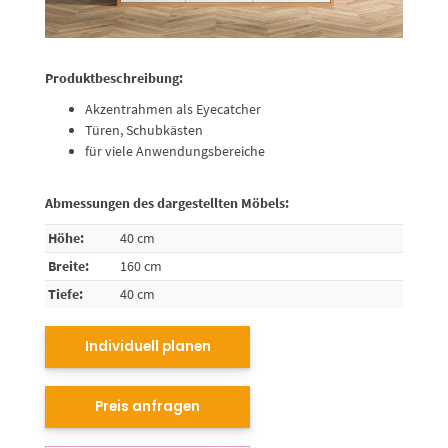
Produktbeschreibung:
Akzentrahmen als Eyecatcher
Türen, Schubkästen
für viele Anwendungsbereiche
Abmessungen des dargestellten Möbels:
Höhe:
40 cm
Breite:
160 cm
Tiefe:
40 cm
Individuell planen
Preis anfragen