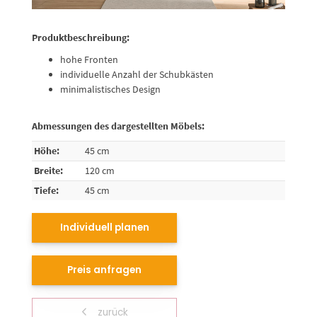
Produktbeschreibung:
hohe Fronten
individuelle Anzahl der Schubkästen
minimalistisches Design
Abmessungen des dargestellten Möbels:
Höhe:
45 cm
Breite:
120 cm
Tiefe:
45 cm
Individuell planen
Preis anfragen
zurück